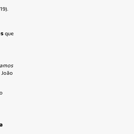
19).
es
que
plamos
1 João
o
a