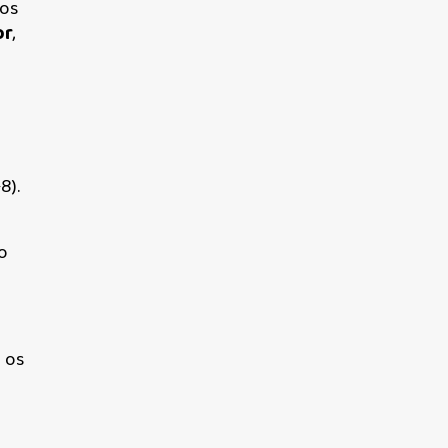
 os
or
,
8).
o
 os