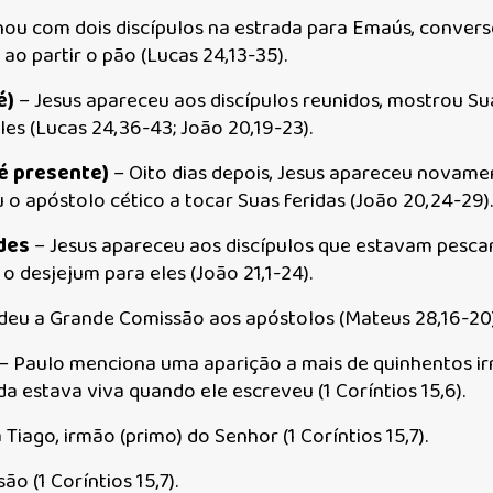
ou com dois discípulos na estrada para Emaús, conver
ao partir o pão (Lucas 24,13-35).
é)
– Jesus apareceu aos discípulos reunidos, mostrou Su
es (Lucas 24,36-43; João 20,19-23).
é presente)
– Oito dias depois, Jesus apareceu novame
o apóstolo cético a tocar Suas feridas (João 20,24-29).
des
– Jesus apareceu aos discípulos que estavam pesca
 desjejum para eles (João 21,1-24).
deu a Grande Comissão aos apóstolos (Mateus 28,16-20)
– Paulo menciona uma aparição a mais de quinhentos i
a estava viva quando ele escreveu (1 Coríntios 15,6).
iago, irmão (primo) do Senhor (1 Coríntios 15,7).
o (1 Coríntios 15,7).