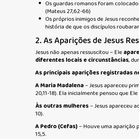
Os guardas romanos foram colocados
(Mateus 27,62-66)
Os próprios inimigos de Jesus reconh
história de que os discípulos roubara
2. As Aparições de Jesus Re
Jesus não apenas ressuscitou – Ele
apare
diferentes locais e circunstâncias
, du
As principais aparições registradas 
A Maria Madalena
– Jesus apareceu prim
20,11-18). Ela inicialmente pensou que El
Às outras mulheres
– Jesus apareceu a
10).
A Pedro (Cefas)
– Houve uma aparição pa
15,5.