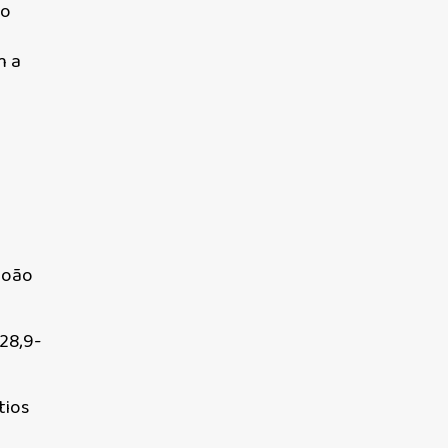
do
m a
João
28,9-
tios