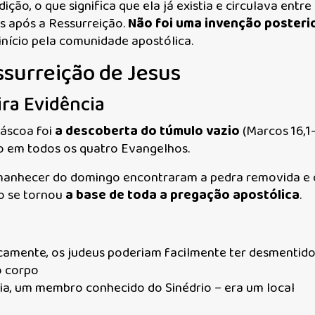
ição, o que significa que ela já existia e circulava entre
os após a Ressurreição.
Não foi uma invenção posteri
nício pela comunidade apostólica.
ssurreição de Jesus
ira Evidência
áscoa foi
a descoberta do túmulo vazio
(Marcos 16,1-
do em todos os quatro Evangelhos.
manhecer do domingo encontraram a pedra removida e 
io se tornou
a base de toda a pregação apostólica
.
sicamente, os judeus poderiam facilmente ter desmentido
o corpo
ia, um membro conhecido do Sinédrio – era um local