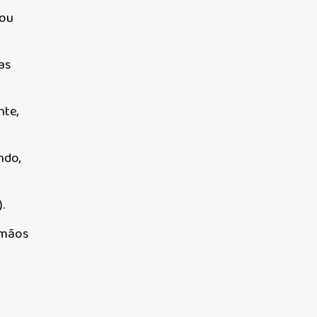
sou
as
nte,
ndo,
.
rmãos