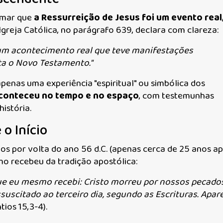
irmar que
a Ressurreição de Jesus foi um evento real
Igreja Católica, no parágrafo 639, declara com clareza:
é um acontecimento real que teve manifestações
ta o Novo Testamento."
apenas uma experiência "espiritual" ou simbólica dos
aconteceu no tempo e no espaço
, com testemunhas
istória.
o Início
os por volta do ano 56 d.C. (apenas cerca de 25 anos a
mo recebeu da tradição apostólica:
 que eu mesmo recebi: Cristo morreu por nossos pecados
ssuscitado ao terceiro dia, segundo as Escrituras. Apar
tios 15,3-4).