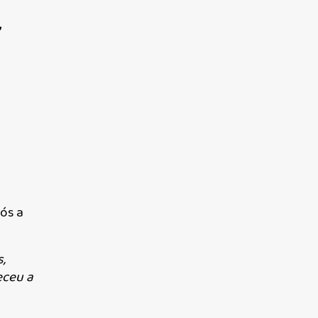
,
pós a
,
eceu a